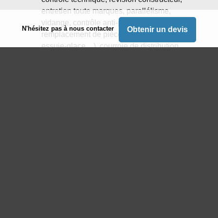
entretien toute marques, parallélisme,
vidange, contrôle anti-pollution,
N'hésitez pas à nous contacter
Obtenir un devis
remplacement de pièces auto (ampoules,
essuie-glace…), courroie de distribution,
amortisseurs, embrayage, plaquettes, freins,
vitrages auto… ;
vente de véhicules neufs de la marque
Peugeot
: Peugeot 208, 2008, 4008… ;
vente de véhicules d’occasion
: Citroën
C3, Renault Twingo 3, Peugeot 3008, Mini
Clubman… ;
location de véhicules (avec Free2move)
:
voiture mini, citadine, compacte, familiale,
utilitaire…
Que vous désiriez réaliser des travaux de peinture
sur votre véhicule utilitaire, réparer un élément de
carrosserie, effacer des rayures, remplacer vos
disques de freins ou toute autre réparation